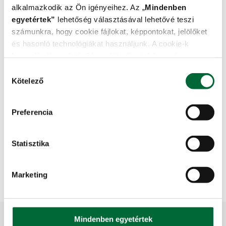
alkalmazkodik az Ön igényeihez. Az „
Mindenben
kényelmes benyújtása
egyetértek
”
lehetőség választásával lehetővé teszi
számunkra, hogy cookie fájlokat, képpontokat, jelölőket
és hasonló technológiákat használjunk. A cookie-k
myOffer
használatához történő hozzájárulás önkéntes és
bármikor visszavonható.
H
Ajánlatkérés gyorsan
További információkat a cookie fájlokra vonatkozó
Kötelező
o
szabályzatunkban
találhat.
z
z
Preferencia
Személyre szabott konfiguráció
á
j
Konfigurálható fiókok és alfiókok
á
Statisztika
létrehozása
r
u
Marketing
l
á
s
k
Mindenben egyetértek