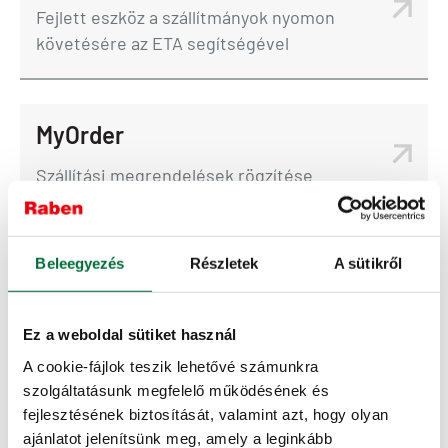
Fejlett eszköz a szállítmányok nyomon
követésére az ETA segítségével
MyOrder
Szállítási megrendelések rögzítése
MyDelivery
Beleegyezés
Részletek
A sütikről
A szállítás részleteinek egyedi tervezése
Ez a weboldal sütiket használ
A cookie-fájlok teszik lehetővé számunkra
szolgáltatásunk megfelelő működésének és
MyClaim
fejlesztésének biztosítását, valamint azt, hogy olyan
Panaszok, káresemények gyors és
ajánlatot jelenítsünk meg, amely a leginkább