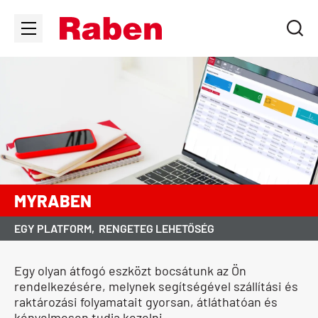
MYRABEN
EGY PLATFORM,
RENGETEG LEHETŐSÉG
Egy olyan átfogó eszközt bocsátunk az Ön
rendelkezésére, melynek segítségével szállítási és
raktározási folyamatait gyorsan, átláthatóan és
kényelmesen tudja kezelni.